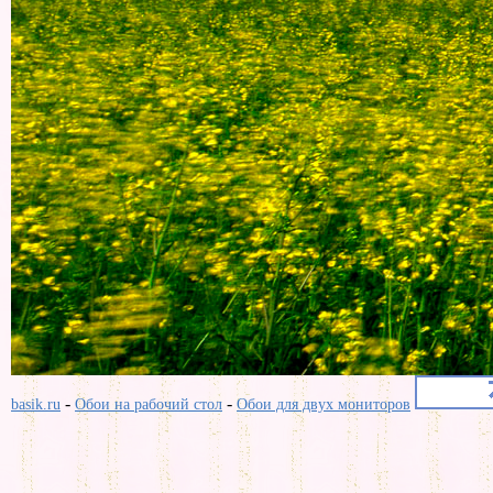
-
-
basik.ru
Обои на рабочий стол
Обои для двух мониторов