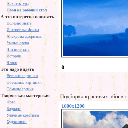
Архитектура
Обои на рабочий стол
А это интересно почитать
Полезно знать
Интересные факты
Анекдоты афоризмы
Умные слова
Что почитать
Истории
Юмор
0
Это надо видеть
Веселые картинки
Объемные картинки
Обманы зрения
Творческая мастерская
Подборка красивых обоев с
Фото
1600x1200
Бодиарт
Уличные креативы
Художники