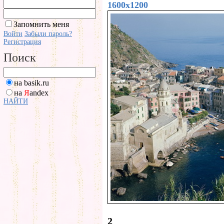
1600x1200
Запомнить меня
Войти
Забыли пароль?
Регистрация
Поиск
на basik.ru
на
Я
andex
НАЙТИ
2