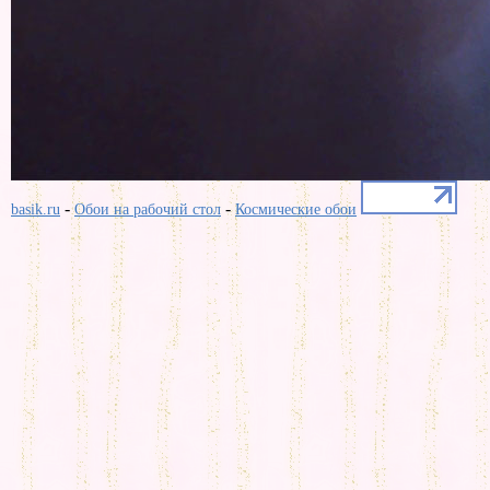
-
-
basik.ru
Обои на рабочий стол
Космические обои