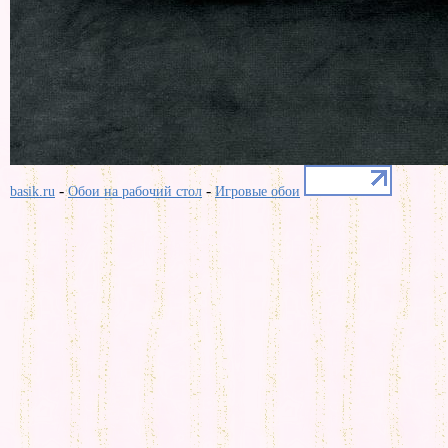
-
-
basik.ru
Обои на рабочий стол
Игровые обои