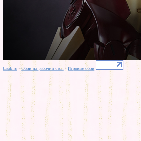
-
-
basik.ru
Обои на рабочий стол
Игровые обои