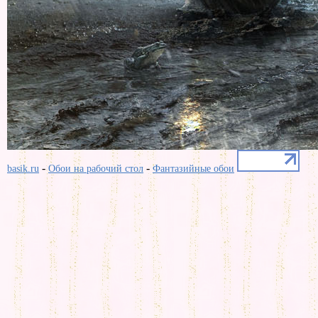
-
-
basik.ru
Обои на рабочий стол
Фантазийные обои