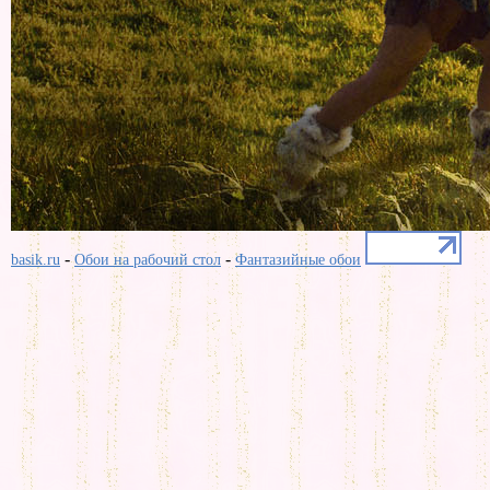
-
-
basik.ru
Обои на рабочий стол
Фантазийные обои