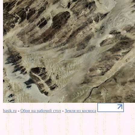
-
-
basik.ru
Обои на рабочий стол
Земля из космоса