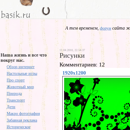
А тем временем,
сайта жд
форум
11.04.2010, 22.54.37
Рисунки
Наша жизнь и все что
вокруг нас.
Комментариев: 12
Обзор интернет
1920x1200
Настольные игры
Про спорт
Животный мир
Природа
Транспорт
Дети
Макро фотография
Забавная реклама
Историческое