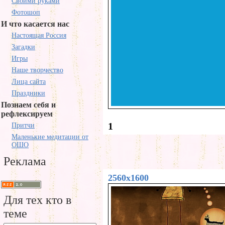
Своими руками
Фотошоп
И что касается нас
Настоящая Россия
Загадки
Игры
Наше творчество
Лица сайта
Праздники
Познаем себя и
рефлексируем
1
Притчи
Маленькие медитации от
ОШО
Реклама
2560x1600
Для тех кто в
теме