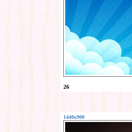
26
1440x900