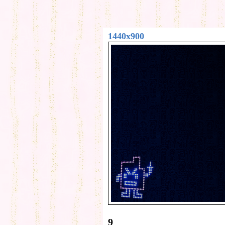
1440x900
9