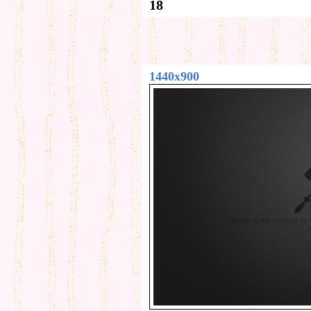
18
1440x900