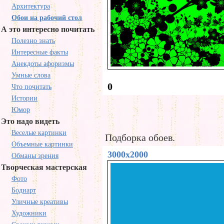
Архитектура
Обои на рабочий стол
А это интересно почитать
Полезно знать
Интересные факты
Анекдоты афоризмы
Умные слова
0
Что почитать
Истории
Юмор
Это надо видеть
Веселые картинки
Подборка обоев.
Объемные картинки
3000x2000
Обманы зрения
Творческая мастерская
Фото
Бодиарт
Уличные креативы
Художники