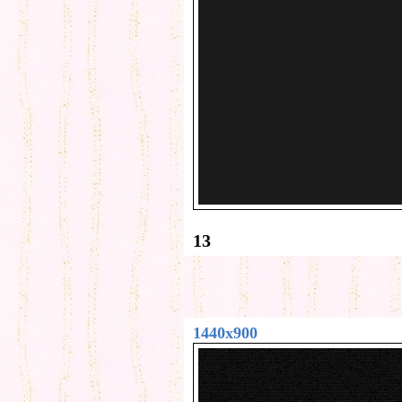
13
1440x900