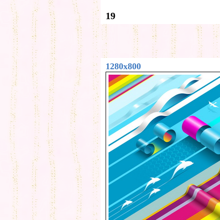
19
1280x800