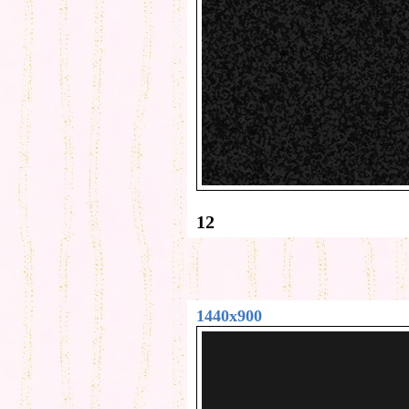
12
1440x900