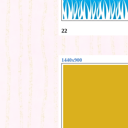
22
1440x900