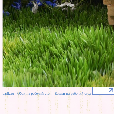
-
-
basik.ru
Обои на рабочий стол
Кошки на рабочий стол