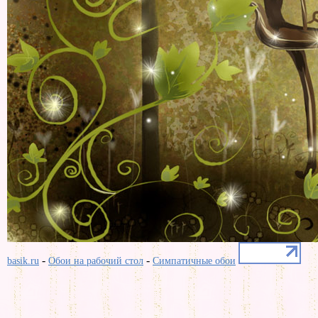
-
-
basik.ru
Обои на рабочий стол
Симпатичные обои