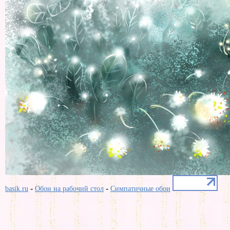
-
-
basik.ru
Обои на рабочий стол
Симпатичные обои