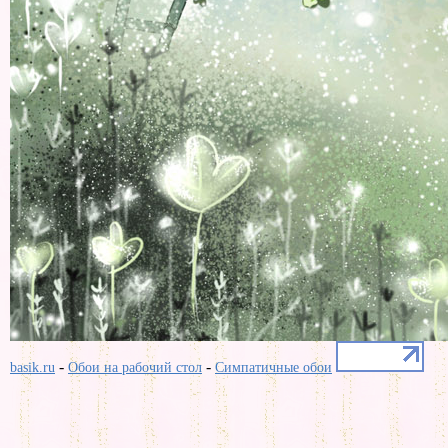
-
-
basik.ru
Обои на рабочий стол
Симпатичные обои