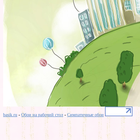
-
-
basik.ru
Обои на рабочий стол
Симпатичные обои