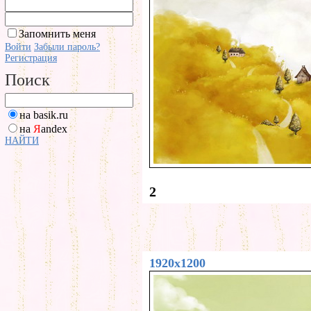
Запомнить меня
Войти
Забыли пароль?
Регистрация
Поиск
на basik.ru
на
Я
andex
НАЙТИ
2
1920x1200