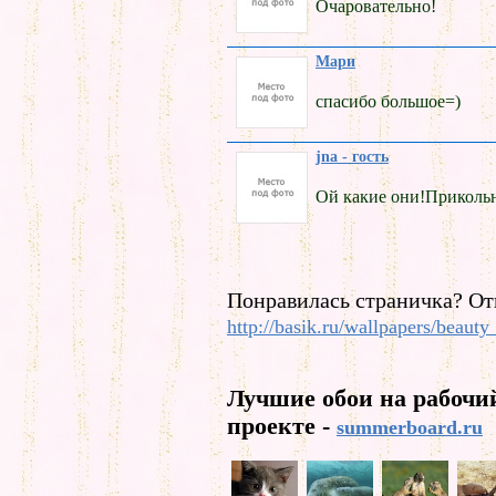
Очаровательно!
Мари
спасибо большое=)
jna - гость
Ой какие они!Прикольн
Понравилась страничка? От
http://basik.ru/wallpapers/beauty
Лучшие обои на рабочи
проекте -
summerboard.ru