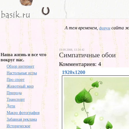
А тем временем,
сайта жд
форум
19.09.2008, 13.54.42
Симпатичные обои
Наша жизнь и все что
вокруг нас.
Комментариев: 4
Обзор интернет
1920x1200
Настольные игры
Про спорт
Животный мир
Природа
Транспорт
Дети
Макро фотография
Забавная реклама
Историческое