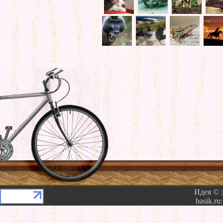
Идея ©
basik.ru