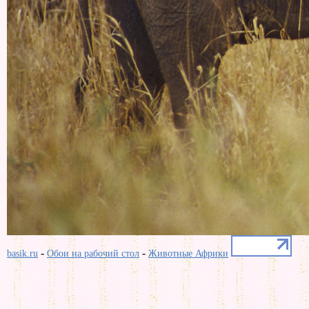
-
-
basik.ru
Обои на рабочий стол
Животные Африки