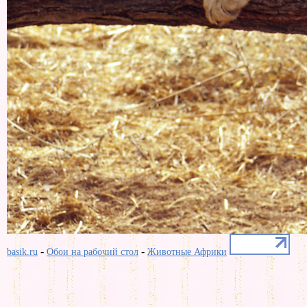
-
-
basik.ru
Обои на рабочий стол
Животные Африки