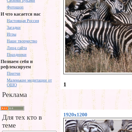
Своими руками
Фотошоп
И что касается нас
Настоящая Россия
Загадки
Игры
Наше творчество
Лица сайта
Праздники
Познаем себя и
рефлексируем
Притчи
Маленькие медитации от
1
ОШО
Реклама
1920x1200
Для тех кто в
теме