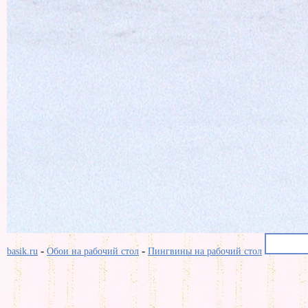
-
-
basik.ru
Обои на рабочий стол
Пингвины на рабочий стол