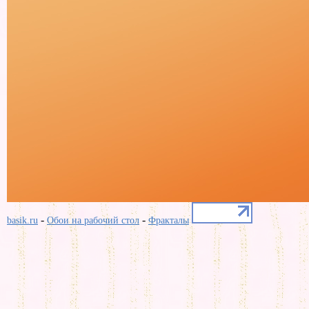
-
-
basik.ru
Обои на рабочий стол
Фракталы