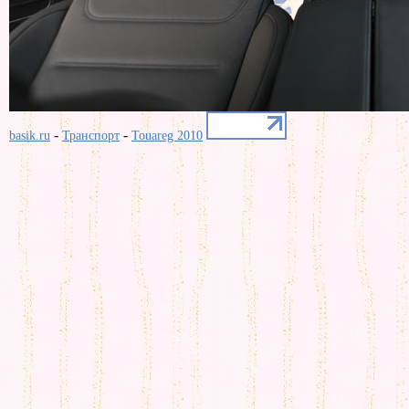
-
-
basik.ru
Транспорт
Touareg 2010