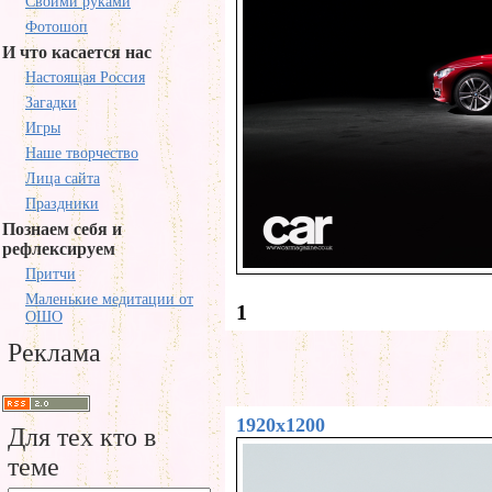
Своими руками
Фотошоп
И что касается нас
Настоящая Россия
Загадки
Игры
Наше творчество
Лица сайта
Праздники
Познаем себя и
рефлексируем
Притчи
Маленькие медитации от
1
ОШО
Реклама
1920x1200
Для тех кто в
теме