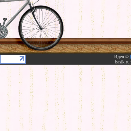
Идея ©
basik.ru