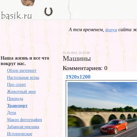
А тем временем,
сайта жд
форум
21.10.2013, 23.22.09
Машины
Наша жизнь и все что
вокруг нас.
Комментариев: 0
Обзор интернет
1920x1200
Настольные игры
Про спорт
Животный мир
Природа
Транспорт
Дети
Макро фотография
Забавная реклама
Историческое