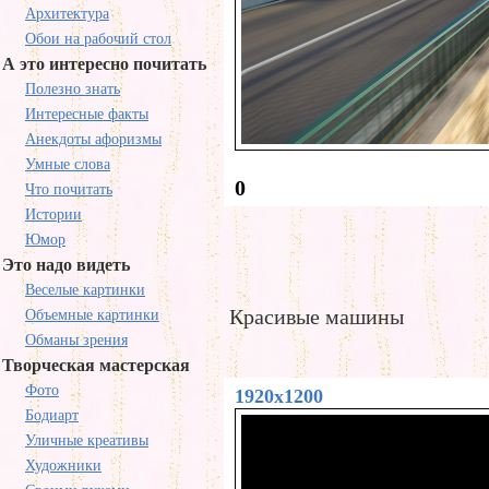
Архитектура
Обои на рабочий стол
А это интересно почитать
Полезно знать
Интересные факты
Анекдоты афоризмы
Умные слова
0
Что почитать
Истории
Юмор
Это надо видеть
Веселые картинки
Красивые машины
Объемные картинки
Обманы зрения
Творческая мастерская
Фото
1920x1200
Бодиарт
Уличные креативы
Художники