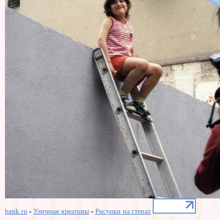
-
-
basik.ru
Уличные креативы
Рисунки на стенах