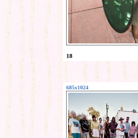
18
685x1024