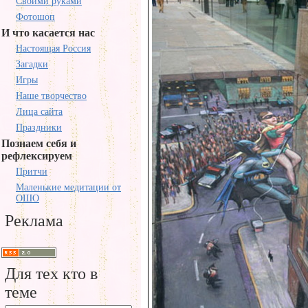
Своими руками
Фотошоп
И что касается нас
Настоящая Россия
Загадки
Игры
Наше творчество
Лица сайта
Праздники
Познаем себя и
рефлексируем
Притчи
Маленькие медитации от
ОШО
Реклама
Для тех кто в
теме