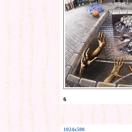
6
1024x580