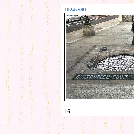
1024x580
16