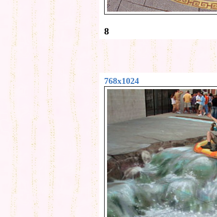
8
768x1024