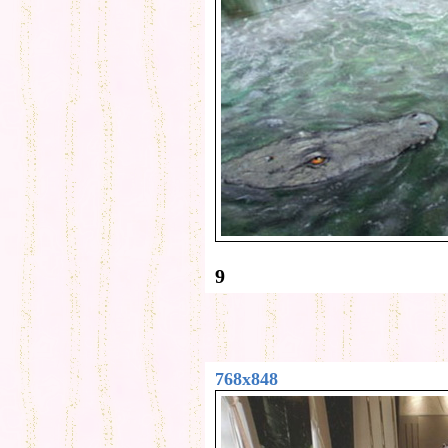
9
768x848