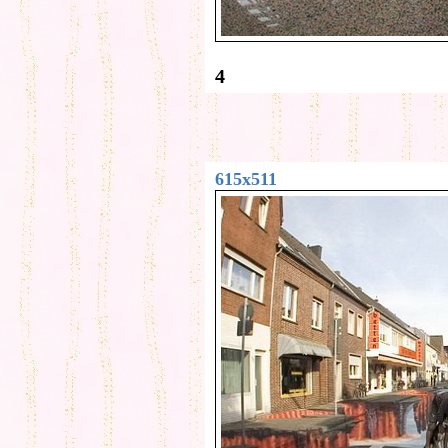
4
615x511