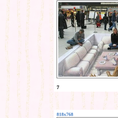
7
818x768