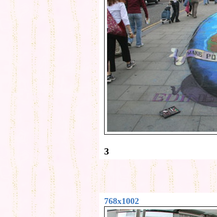
3
768x1002