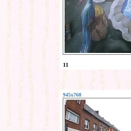
11
945x768