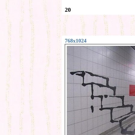
20
768x1024