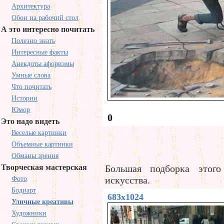
Архитектура
Обои на рабочий стол
А это интересно почитать
Полезно знать
Интересные факты
Анекдоты афоризмы
Умные слова
Что почитать
Истории
Юмор
0
Это надо видеть
Веселые картинки
Объемные картинки
Обманы зрения
Творческая мастерская
Большая подборка этого
искусства.
Фото
Бодиарт
683x1024
Уличные креативы
Художники