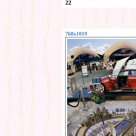
22
768x1019