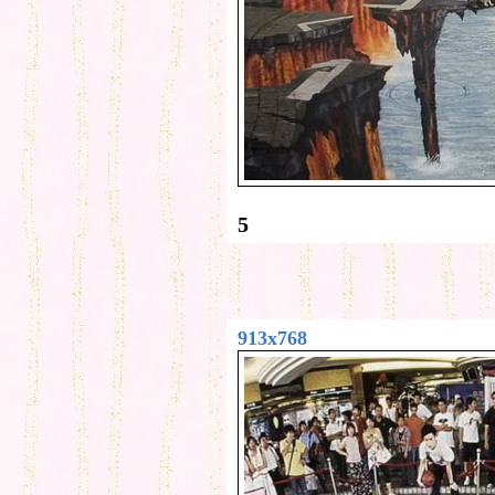
5
913x768