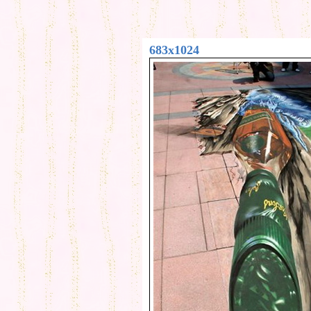
683x1024