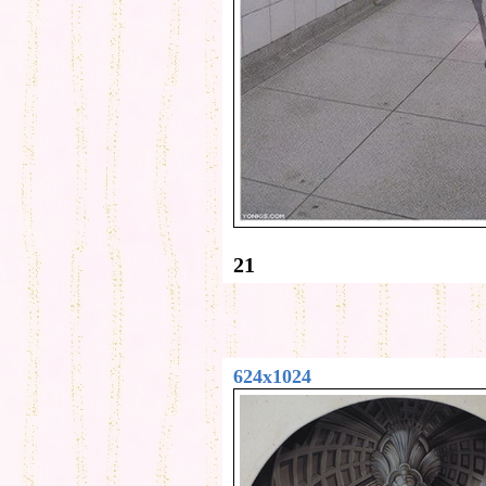
21
624x1024