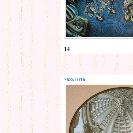
14
768x1016