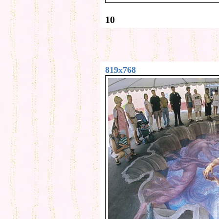
10
819x768