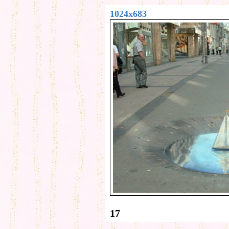
1024x683
17