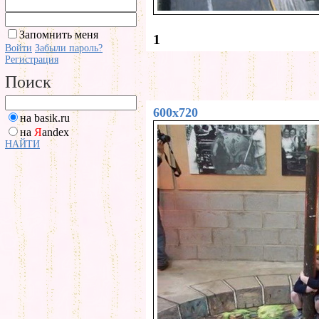
Запомнить меня
1
Войти
Забыли пароль?
Регистрация
Поиск
600x720
на basik.ru
на
Я
andex
НАЙТИ