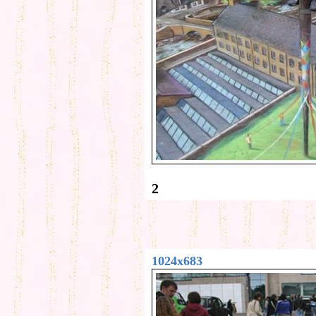
2
1024x683