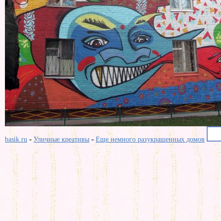
-
-
basik.ru
Уличные креативы
Еще немного разукрашенных домов