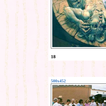
18
500x452