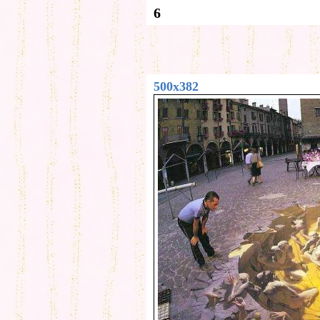
6
500x382