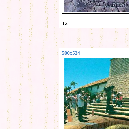
12
500x524