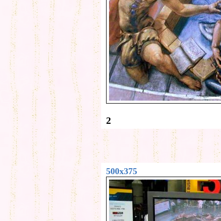
2
500x375