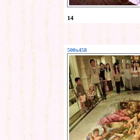
14
500x458