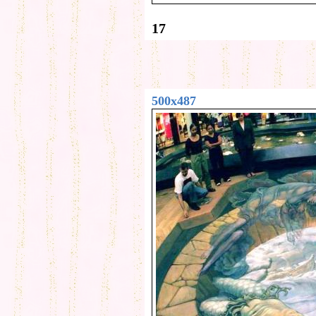
17
500x487