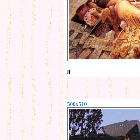
8
500x510