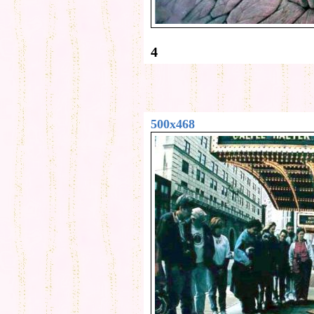
4
500x468