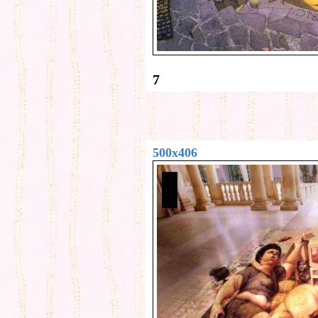
7
500x406