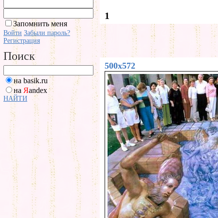
1
Запомнить меня
Войти
Забыли пароль?
Регистрация
Поиск
500x572
на basik.ru
на
Я
andex
НАЙТИ