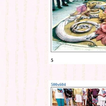
5
500x604