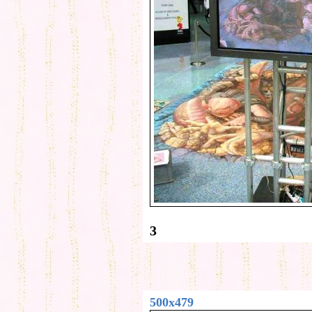
3
500x479