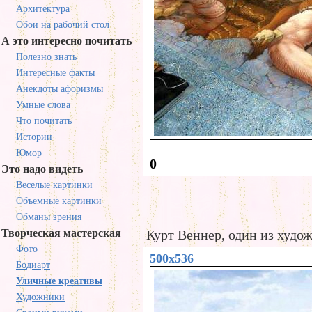
Архитектура
Обои на рабочий стол
А это интересно почитать
Полезно знать
Интересные факты
Анекдоты афоризмы
Умные слова
Что почитать
Истории
Юмор
0
Это надо видеть
Веселые картинки
Объемные картинки
Обманы зрения
Творческая мастерская
Курт Веннер, один из худо
Фото
500x536
Бодиарт
Уличные креативы
Художники