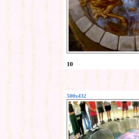
10
500x432