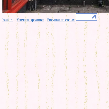
-
-
basik.ru
Уличные креативы
Рисунки на стенах