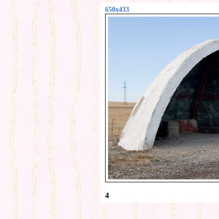
650x433
4