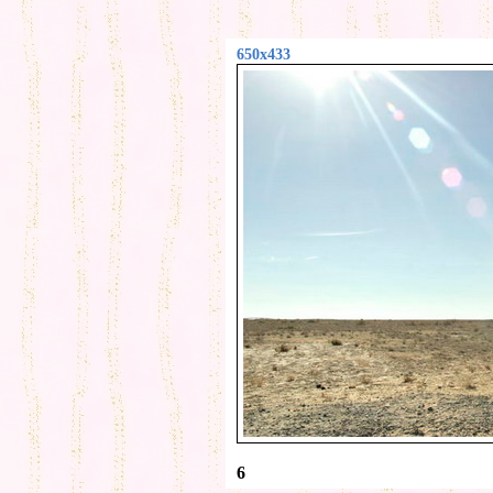
650x433
6