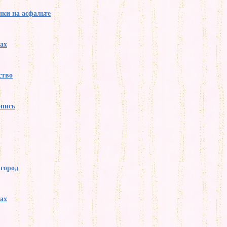
ки на асфальте
нах
ство
опись
город
нах