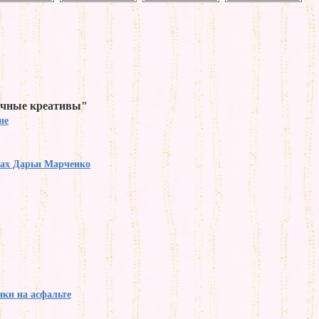
ичные креативы"
не
нах Дарьи Марченко
ки на асфальте