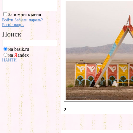
Запомнить меня
Войти
Забыли пароль?
Регистрация
Поиск
на basik.ru
на
Я
andex
НАЙТИ
2