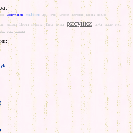
ва:
граффити
она
Вокруг света
дом
игры
иллюзия
картинки
корова
космос
рисунки
дил
мозаика
Москва
мотоцикл
Питер
птицы
рыбы
стекло
стена
нция
цвет
Япония
ии:
yb
t
B
m