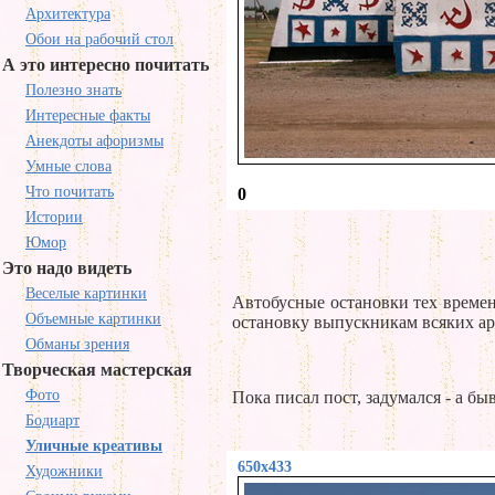
Архитектура
Обои на рабочий стол
А это интересно почитать
Полезно знать
Интересные факты
Анекдоты афоризмы
Умные слова
Что почитать
0
Истории
Юмор
Это надо видеть
Веселые картинки
Автобусные остановки тех време
Объемные картинки
остановку выпускникам всяких а
Обманы зрения
Творческая мастерская
Фото
Пока писал пост, задумался - а б
Бодиарт
Уличные креативы
650x433
Художники