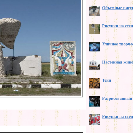
Объемные рисун
Рисунки на сте
Уличное творче
Настенная жив
Тени
Разрисованный 
Рисунки на сте