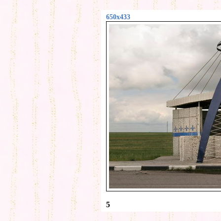
650x433
5