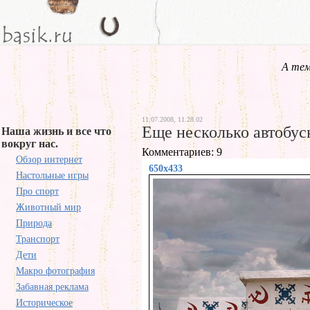
А тем
11.07.2008, 11.28.02
Еще несколько автобус
Наша жизнь и все что
вокруг нас.
Комментариев: 9
Обзор интернет
650x433
Настольные игры
Про спорт
Животный мир
Природа
Транспорт
Дети
Макро фотография
Забавная реклама
Историческое