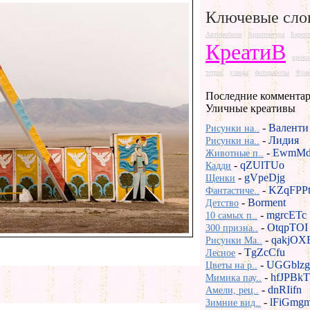
Ключевые сло
Автомобили
Архитектура
Барсел
КреатиВ
кроко
тетрис
улицы
фотоработы
Фра
Последние комментар
Уличные креативы
-
Валенти
Рисунки на..
-
Лидия
Рисунки на..
-
EwmMd
Животные п..
-
qZUlTUo
Кадди
-
gVpeDjg
Щенки
-
KZqFPP
Фантастиче..
-
Borment
Детство
-
mgrcETc
10 самых п..
-
OtqpTOI
300 призна..
-
qakjOX
Рисунки Ma..
-
TgZcCfu
Лесное
-
UGGblzg
Цветы на р..
-
hfJPBkT
Мимика пау..
-
dnRIifn
Амели, рец..
-
lFiGmg
Зимние вид..