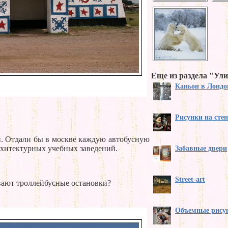
Еще из раздела "Ул
Каньон в Лондо
Рисунки на сте
н. Отдали бы в москве каждую автобусную
рхитектурных учебных заведений.
Забавные двери
Street-art
ывают троллейбусные остановки?
Объемные рисун