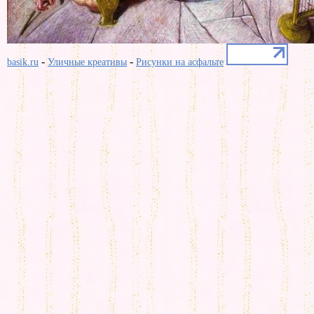
-
-
basik.ru
Уличные креативы
Рисунки на асфальте