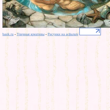
-
-
basik.ru
Уличные креативы
Рисунки на асфальте