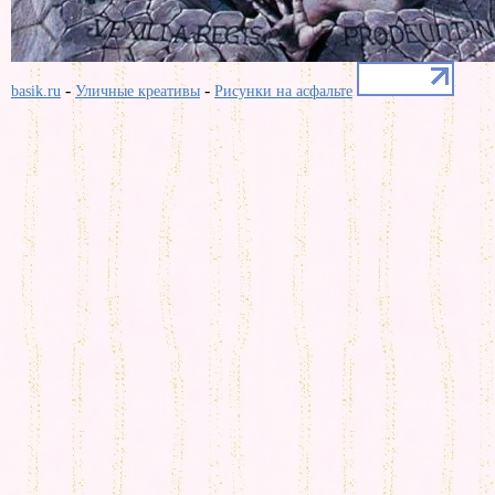
-
-
basik.ru
Уличные креативы
Рисунки на асфальте