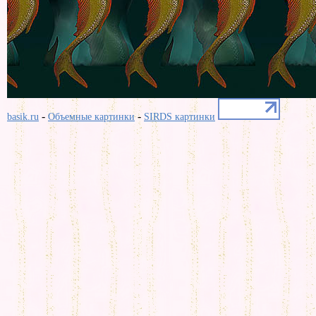
-
-
basik.ru
Объемные картинки
SIRDS картинки