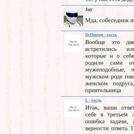
Jay
Мда, собеседник и
DcDenton - гость
Вообще это дв
встретились ил
которые и о себ
родили сами о
мужеподобные,
мужском роде гово
женском подруг
приятельница
L - гость
Итак, ваши отве
себе в третьем 
ошибка задачи, 
верности ответа. 