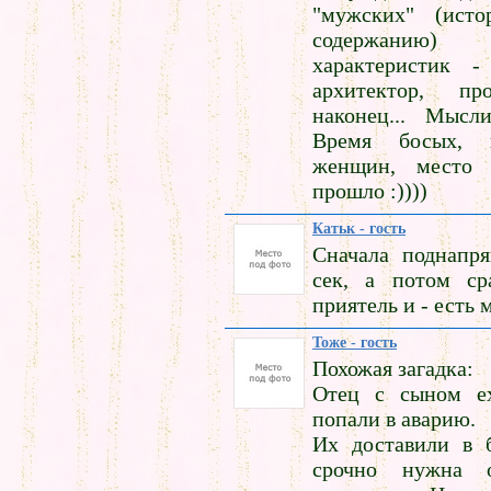
"мужских" (ист
содержанию)
характеристик -
архитектор, пр
наконец... Мысл
Время босых, 
женщин, место 
прошло :))))
Катьк - гость
Сначала поднапря
сек, а потом ср
приятель и - есть
Тоже - гость
Похожая загадка:
Отец с сыном е
попали в аварию.
Их доставили в 
срочно нужна о