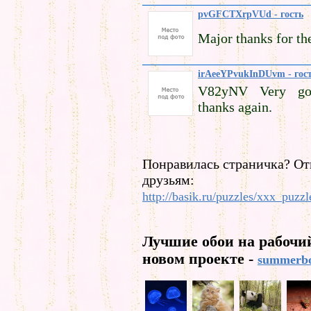
pvGFCTXrpVUd - гость
Major thanks for th
irAeeYPvukInDUvm - гос
V82yNV Very go
thanks again.
Понравилась страничка? От
друзьям:
http://basik.ru/puzzles/xxx_puzzl
Лучшие обои на рабочи
новом проекте -
summerbo