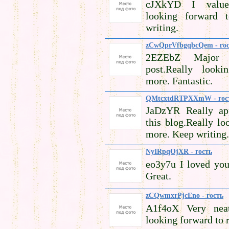
cJXkYD I value 
looking forward 
writing.
zCwQprVfbgqbcQem - го
2EZEbZ Major 
post.Really look
more. Fantastic.
QMtcxtdRTPXXmW - гос
JaDzYR Really app
this blog.Really lo
more. Keep writing.
NyIRpqOjXR - гость
eo3y7u I loved your
Great.
zCQwmxrPjcEno - гость
A1f4oX Very neat 
looking forward to