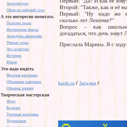
Первый: "Да? И как её зову
Архитектура
Второй: "Также, как и её ма
Обои на рабочий стол
Первый: "Ну надо же к
А это интересно почитать
сколько лет Леночке?"
Полезно знать
Вопрос - как школьн
Интересные факты
догадаться, что дочь зовут
Анекдоты афоризмы
Умные слова
Прислала Марина. Я с ходу 
Что почитать
Истории
Юмор
Это надо видеть
Веселые картинки
Объемные картинки
/
/
basik.ru
Загадки
Обманы зрения
Творческая мастерская
Фото
Бодиарт
Уличные креативы
Художники