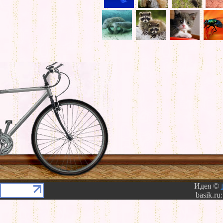
Идея ©
basik.ru