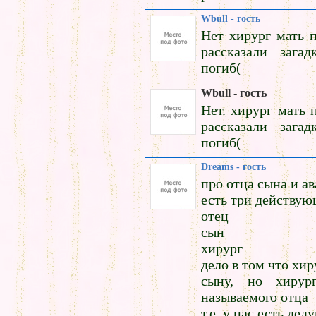
Wbull - гость
Нет хирург мать 
рассказали зага
погиб(
Wbull - гость
Нет. хирург мать 
рассказали зага
погиб(
Dreams - гость
про отца сына и а
есть три действу
отец
сын
хирург
дело в том что хи
сыну, но хиру
называемого отца
т.е. у нас есть де