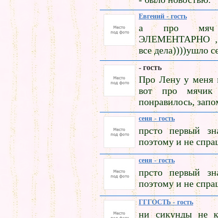
Евгений - гость
а про мяч
ЭЛЕМЕНТАРНО , 
все дела))))ушло с
- гость
Про Лену у меня 
вот про мячик 
понравилось, запо
сеня - гость
прсто первый зн
поэтому и не спра
сеня - гость
прсто первый зн
поэтому и не спра
ГГГОСТЬ - гость
ни сикунды не к