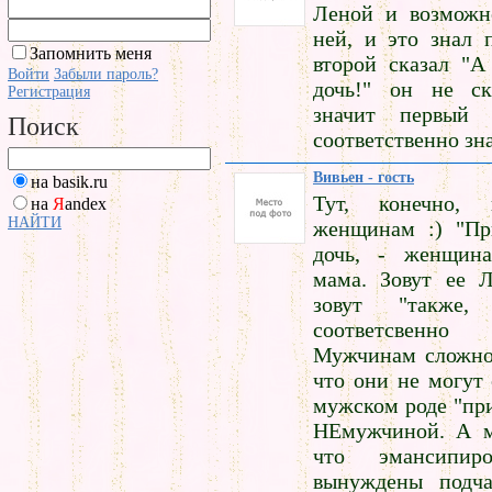
Леной и возможн
ней, и это знал 
Запомнить меня
второй сказал "А
Войти
Забыли пароль?
дочь!" он не ск
Регистрация
значит первый
Поиск
соответственно зн
Вивьен - гость
на basik.ru
Тут, конечно, в
на
Я
andex
НАЙТИ
женщинам :) "При
дочь, - женщина
мама. Зовут ее Л
зовут "также
соответсвенн
Мужчинам сложно 
что они не могут 
мужском роде "при
НЕмужчиной. А м
что эмансипир
вынуждены подча