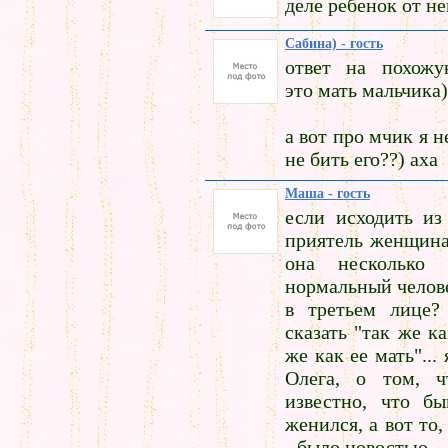
деле ребенок от не
Сабина) - гость
ответ на похожую 
это мать мальчика)
а вот про мчик я 
не бить его??) аха
Маша - гость
если исходить из
приятель женщина
она несколько с
нормальный челове
в третьем лице?
сказать "так же ка
же как ее мать"...
Олега, о том, 
известно, что б
женился, а вот то,
- было новостью.