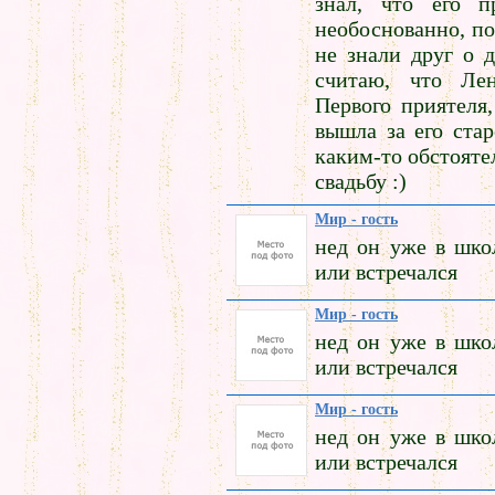
знал, что его п
необоснованно, по
не знали друг о 
считаю, что Лен
Первого приятеля,
вышла за его стар
каким-то обстояте
свадьбу :)
Мир - гость
нед он уже в шко
или встречался
Мир - гость
нед он уже в шко
или встречался
Мир - гость
нед он уже в шко
или встречался