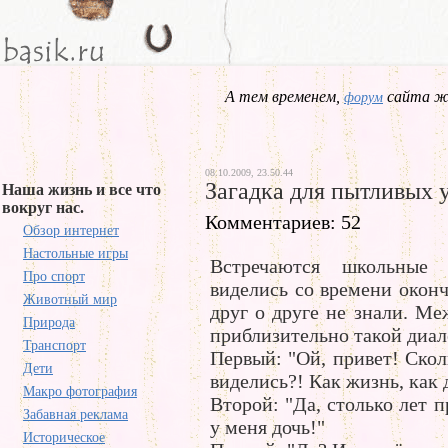
А тем временем,
сайта жд
форум
08.10.2009, 23.50.44
Загадка для пытливых 
Наша жизнь и все что
вокруг нас.
Комментариев: 52
Обзор интернет
Настольные игры
Встречаются школьные
Про спорт
виделись со времени окон
Животный мир
друг о друге не знали. М
Природа
приблизительно такой диал
Транспорт
Первый: "Ой, привет! Скол
Дети
виделись?! Как жизнь, как 
Макро фотография
Второй: "Да, столько лет п
Забавная реклама
у меня дочь!"
Историческое