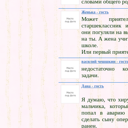
словами общего ро
Женька - гость
Может прият
старшеклассник 
они погуляли на 
на ты. А жена учи
школе.
Или первый прияте
василий чешшкин - гост
недостаточно к
задачи.
Дана - гость
Я думаю, что хир
мальчика, котор
попал в аварию
сделать сыну опер
ранен.