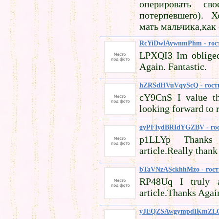
оперировать сво
потерпевшего). 
мать мальчика,как 
RcYiDwlAywnmPhm - гос
LPXQI3 Im obliged
Again. Fantastic.
hZRSdHVuVqyScQ - гост
cY9CnS I value the
looking forward to 
gyPFIydBRIdYGZBV - го
p1LLYp Thank
article.Really than
bTaVNzASckhhMzo - гост
RP48Uq I truly a
article.Thanks Again
yJEQZSAwgympdIKmZLG 