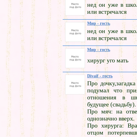
нед он уже в шко
или встречался
Мир - гость
нед он уже в шко
или встречался
Мир - гость
хирург уго мать
Divaif - гость
Про дочку,загадка
подумал что при
отношения в ш
будущее (свадьбу).
Про мяч: на отв
однозначно вверх.
Про хирурга: Вр
отцом потерпевш