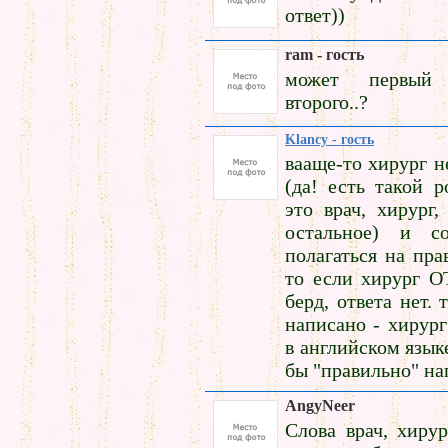
ответ))
ram - гость
может первый
второго..?
Klancy - гость
вааще-то хирург н
(да! есть такой р
это врач, хирург,
остальное) и со
полагаться на пра
то если хирург 
берд, ответа нет.
написано - хирур
в английском язык
бы "правильно" на
AngyNeer
Слова врач, хирур