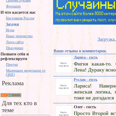
Своими руками
Фотошоп
И что касается нас
Настоящая Россия
Загадки
Игры
Наше творчество
Загрузка.
Лица сайта
Праздники
Ваши отзывы и комментарии.
Познаем себя и
Лариса - гость
рефлексируем
Фигня какая-то.
Притчи
Лена! Дураку ясно
Маленькие медитации от
ОШО
Руслан - гость
Реклама
Лариса! Навер
женская логика, 
тоже не догадался
Для тех кто в
Олег - гость
теме
Просто Второй вс