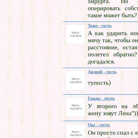
хирурга. Но х
оперировать собс
такое может быть?
Тоже - гость
А как ударить но
мячу так, чтобы о
расстояние, оста
полетел обратно
догадался.
Андрей - гость
тупость)
Гыыы - гость
У второго на лб
жену зовут Лена"))
Окс - гость
Он просто спал с 