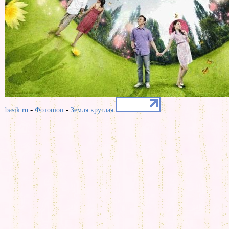
-
-
basik.ru
Фотошоп
Земля круглая