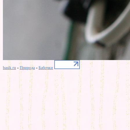
-
-
basik.ru
Природа
Бабочки