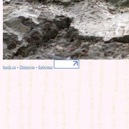
-
-
basik.ru
Природа
Бабочки