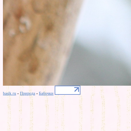
-
-
basik.ru
Природа
Бабочки