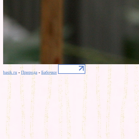
-
-
basik.ru
Природа
Бабочки