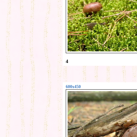
4
600x450