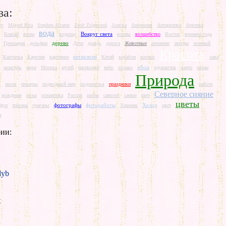
ва:
ry
Miguel Rita
Stephen Alvarez
Zsolt Zsigmond
Аляска
Аномалия
Антарктика
Арктика
вода
Вокруг света
Бонсай
весна
водопад
волны
волшебство
Восток
времена года
дерево
Гренладия
дельфин
Дети
дождь
дорога
Животные
затмение
звезды
зеленый
Красота
катаклизм
Камчатка
Карелия
картинки
Китай
корабли
космос
лава
обои
монстры
море
Москва
музей
насекомое
небо
облако
одуванчик
озеро
океан
Природа
ж
песок
пещеры
подводный мир
подземелья
праздники
работа
Северное сияние
рождение
розы
романтика
Россия
рыбы
самолет
самые
свет
цветы
фотографы
фотоработы
Холод
йфун
тишина
ураганы
Хищник
цвет
я
ии:
yb
t