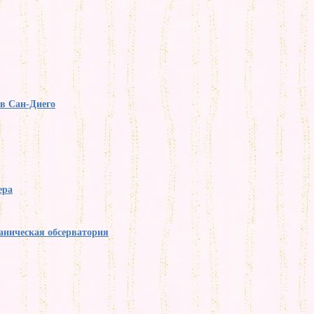
в Сан-Диего
ера
аническая обсерватория