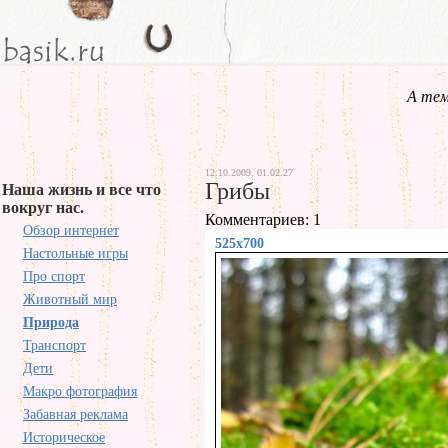
А тем
12.10.2009, 01.02.27
Грибы
Наша жизнь и все что
вокруг нас.
Комментариев: 1
Обзор интернет
525x700
Настольные игры
Про спорт
Животный мир
Природа
Транспорт
Дети
Макро фотография
Забавная реклама
Историческое