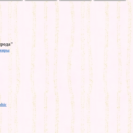
ирода"
миры
phic