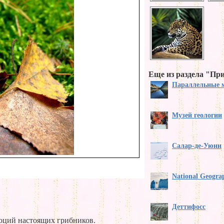
Еще из раздела "Пр
Параллельные 
Музей геологии
Салар-де-Уюни
National Geogra
Деттифосс
моций настоящих грибников.