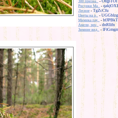
-
OtqpTOI
300 призна..
-
qakjOX
Рисунки Ma..
-
TgZcCfu
Лесное
-
UGGblzg
Цветы на р..
-
hfJPBkT
Мимика пау..
-
dnRIifn
Амели, рец..
-
lFiGmg
Зимние вид..