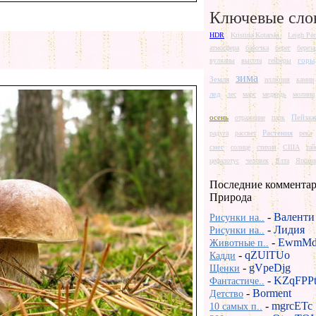
Ключевые сло
HDR
Kristina Kotarski.
Leigh Per
атмосфера
бабочка
берег
береза
горы
вулканы
высота
гейзеры
зима
Земля
иллюзия
камни
лед
лес
марс
медведь
молнии
осень
Пейза
отражение
парк
Растения
радуга
рассвет
река
снег
солнце
стихия
США
та
цефалотус
человек
Ялта
Япони
Последние комментар
Природа
-
Валенти
Рисунки на..
-
Лидия
Рисунки на..
-
EwmMd
Животные п..
-
qZUlTUo
Кадди
-
gVpeDjg
Щенки
-
KZqFPP
Фантастиче..
-
Borment
Детство
-
mgrcETc
10 самых п..