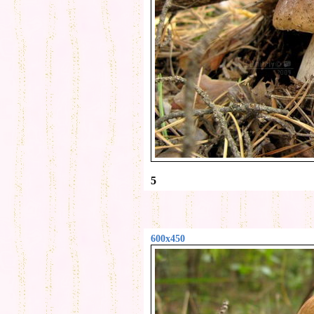
5
600x450