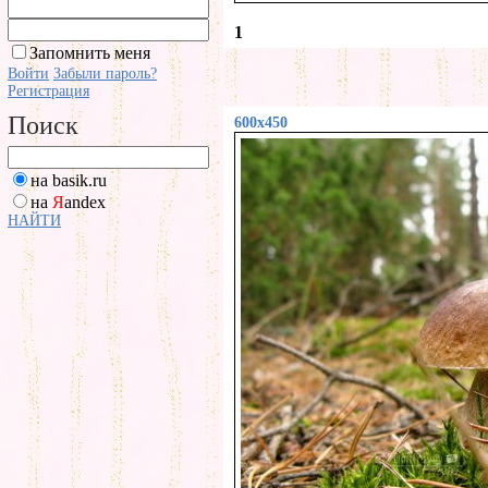
1
Запомнить меня
Войти
Забыли пароль?
Регистрация
Поиск
600x450
на basik.ru
на
Я
andex
НАЙТИ