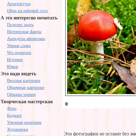
Архитектура
Обои на рабочий стол
А это интересно почитать
Полезно знать
Интересные факты
Анекдоты афоризмы
Умные слова
Что почитать
Истории
Юмор
Это надо видеть
Веселые картинки
Объемные картинки
Обманы зрения
Творческая мастерская
0
Фото
Бодиарт
Уличные креативы
Художники
Эти фотографии не оставят без э