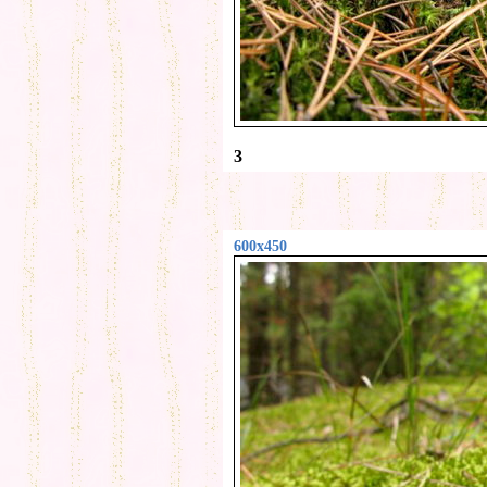
3
600x450