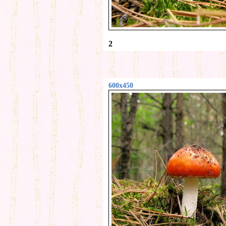
2
600x450