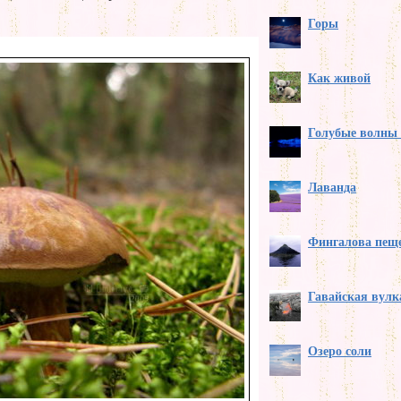
Горы
Как живой
Голубые волны 
Лаванда
Фингалова пещ
Гавайская вулк
Озеро соли