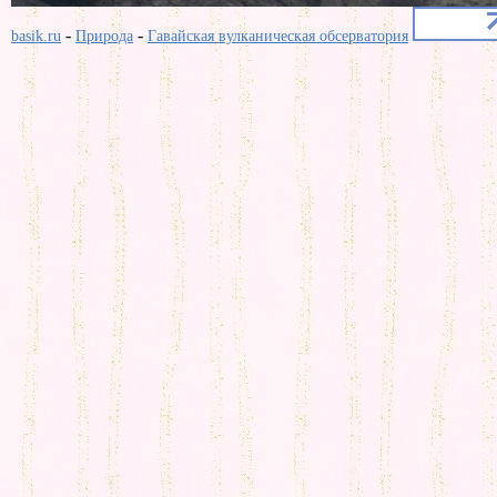
-
-
basik.ru
Природа
Гавайская вулканическая обсерватория