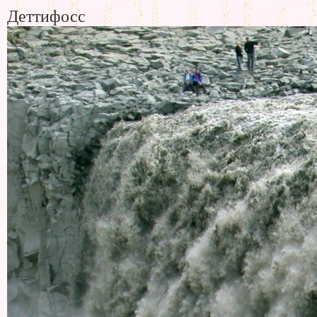
Деттифосс