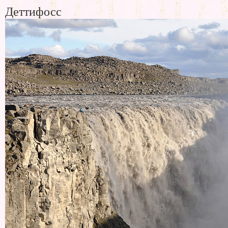
Деттифосс