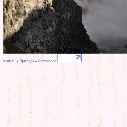
-
-
basik.ru
Природа
Деттифосс