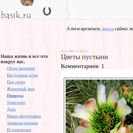
А тем временем,
сайта жд
форум
21.11.2007, 17.01.23
Цветы пустыни
Наша жизнь и все что
вокруг нас.
Комментариев: 1
Обзор интернет
Настольные игры
Про спорт
Животный мир
Природа
Транспорт
Дети
Макро фотография
Забавная реклама
Историческое