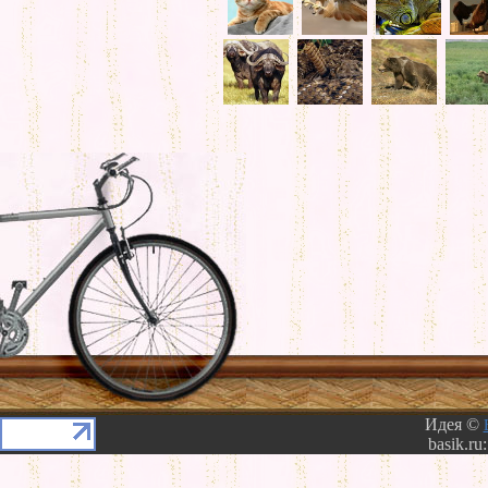
Идея ©
basik.ru