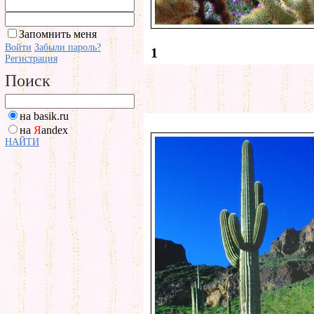
Запомнить меня
Войти
Забыли пароль?
1
Регистрация
Поиск
на basik.ru
на
Я
andex
НАЙТИ