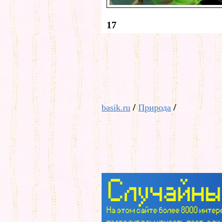
17
/
/
basik.ru
Природа