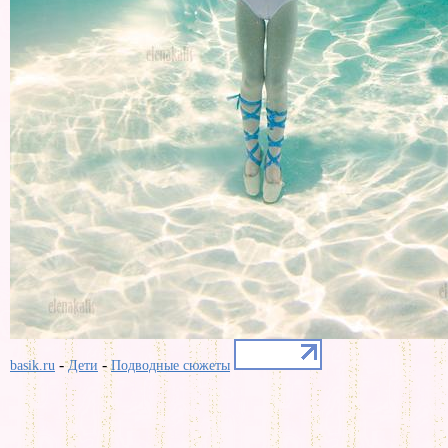
-
-
basik.ru
Дети
Подводные сюжеты