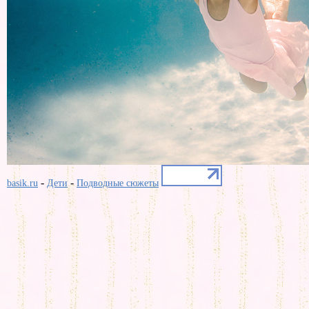
-
-
basik.ru
Дети
Подводные сюжеты