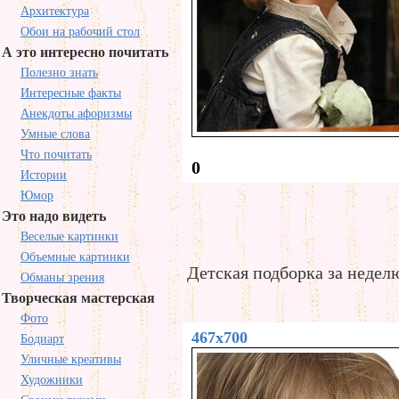
Архитектура
Обои на рабочий стол
А это интересно почитать
Полезно знать
Интересные факты
Анекдоты афоризмы
Умные слова
Что почитать
0
Истории
Юмор
Это надо видеть
Веселые картинки
Объемные картинки
Детская подборка за недел
Обманы зрения
Творческая мастерская
Фото
467x700
Бодиарт
Уличные креативы
Художники