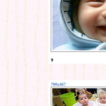
9
700x467