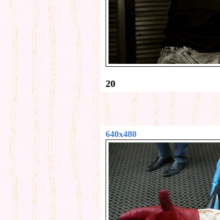
20
640x480