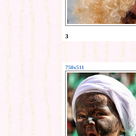
3
750x511