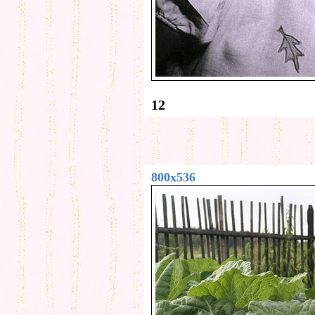
12
800x536