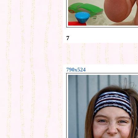
7
790x524