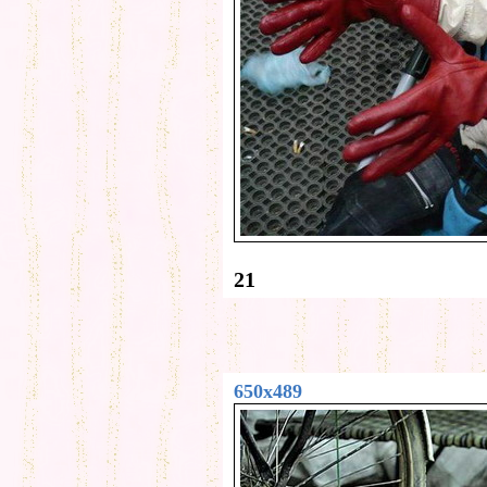
21
650x489