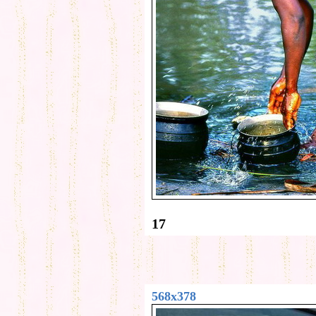
17
568x378