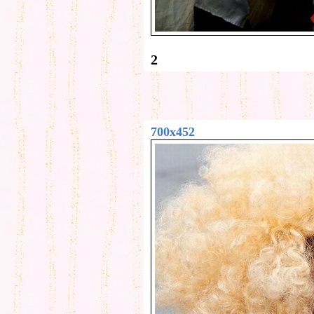
2
700x452