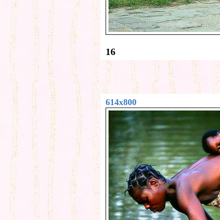
16
614x800