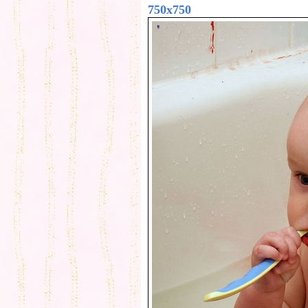
750x750