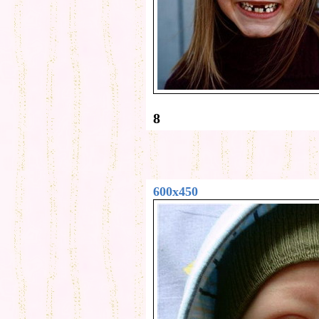
8
600x450