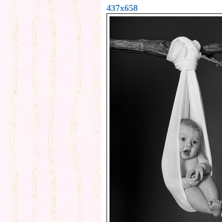
437x658