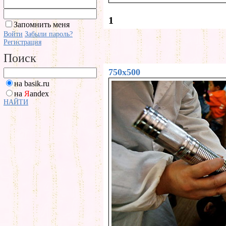
1
Запомнить меня
Войти
Забыли пароль?
Регистрация
Поиск
750x500
на basik.ru
на
Я
andex
НАЙТИ