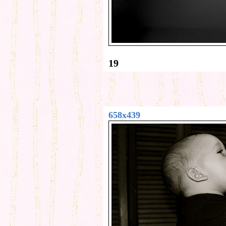
19
658x439