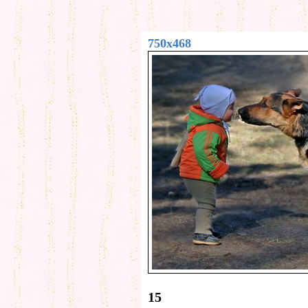
750x468
15