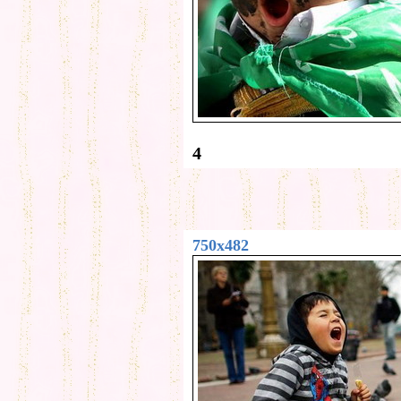
4
750x482