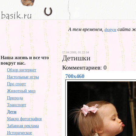
А тем временем,
сайта жд
форум
17.04.2009, 01.22.04
Детишки
Наша жизнь и все что
вокруг нас.
Комментариев: 0
Обзор интернет
700x460
Настольные игры
Про спорт
Животный мир
Природа
Транспорт
Дети
Макро фотография
Забавная реклама
Историческое