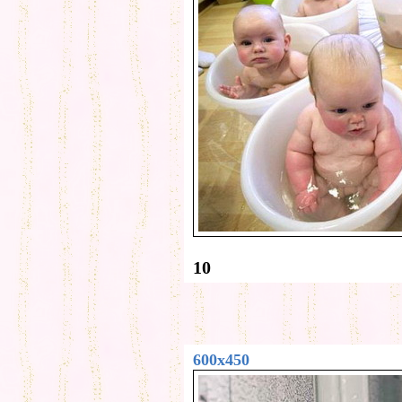
10
600x450