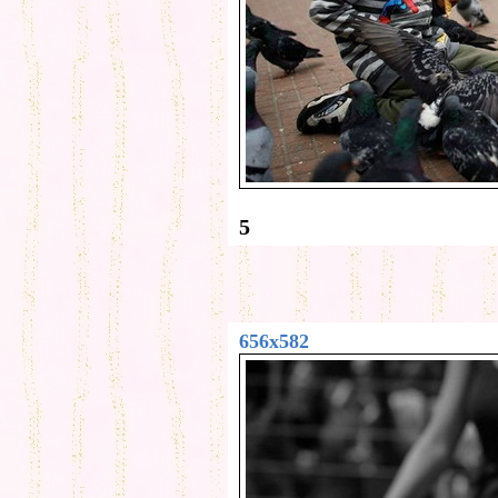
5
656x582