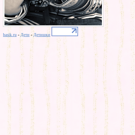
-
-
basik.ru
Дети
Детишки