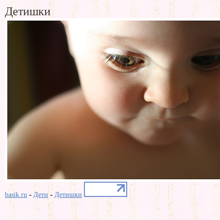
Детишки
-
-
basik.ru
Дети
Детишки