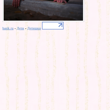
-
-
basik.ru
Дети
Детишки