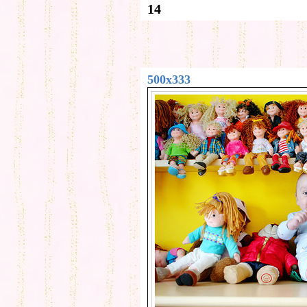
14
500x333