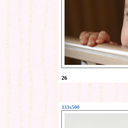
26
333x500