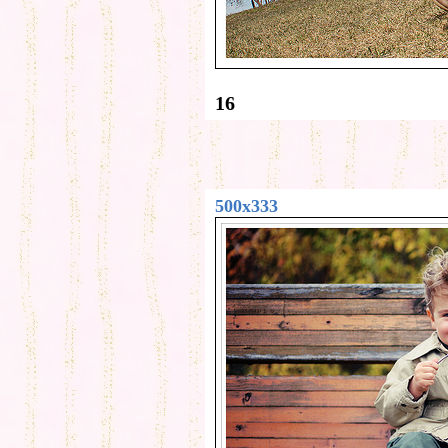
16
500x333