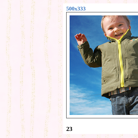
500x333
23