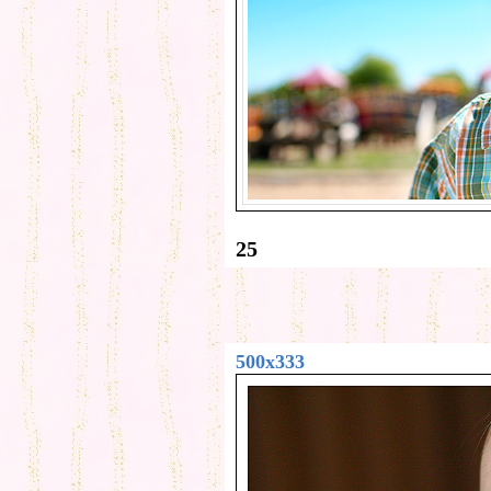
25
500x333