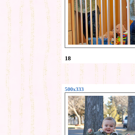
18
500x333