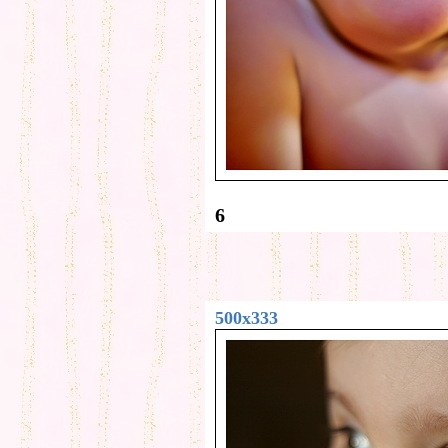
6
500x333