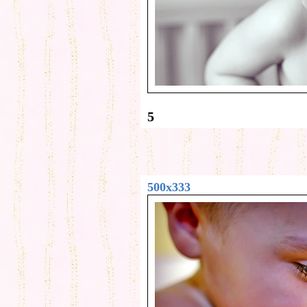
5
500x333