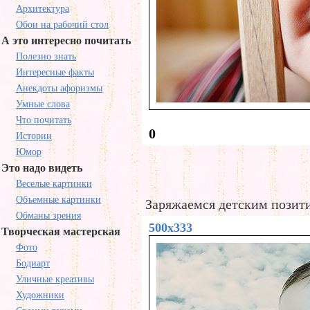
Архитектура
Обои на рабочий стол
А это интересно почитать
Полезно знать
Интересные факты
Анекдоты афоризмы
Умные слова
Что почитать
0
Истории
Юмор
Это надо видеть
Веселые картинки
Объемные картинки
Заряжаемся детским позит
Обманы зрения
500x333
Творческая мастерская
Фото
Бодиарт
Уличные креативы
Художники