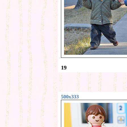
19
500x333