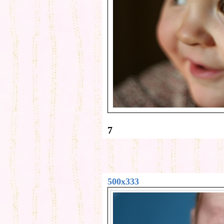
7
500x333