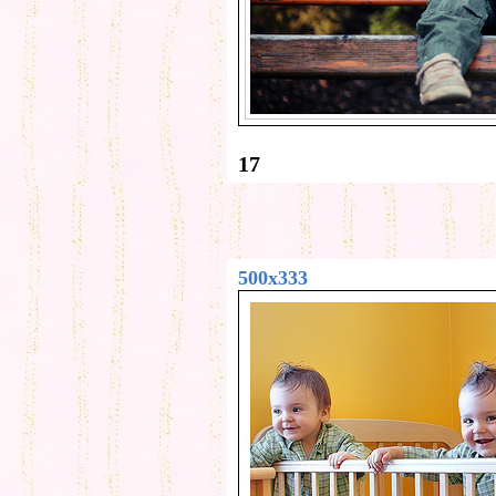
17
500x333