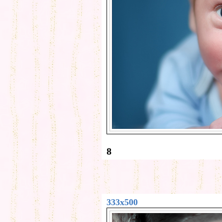
8
333x500