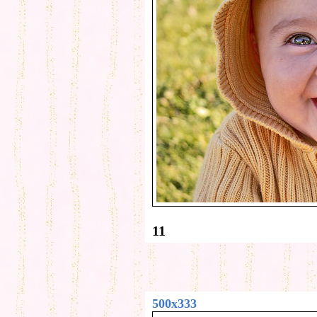
11
500x333