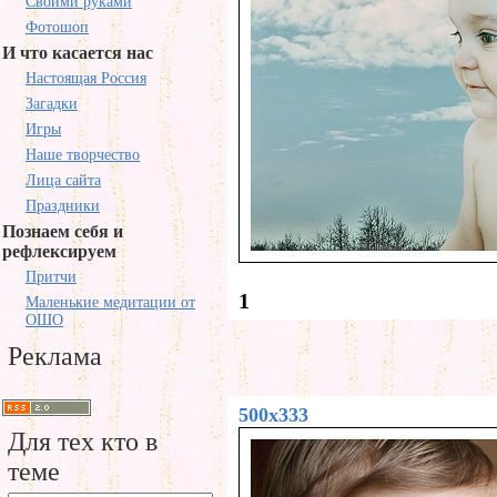
Своими руками
Фотошоп
И что касается нас
Настоящая Россия
Загадки
Игры
Наше творчество
Лица сайта
Праздники
Познаем себя и
рефлексируем
Притчи
1
Маленькие медитации от
ОШО
Реклама
500x333
Для тех кто в
теме