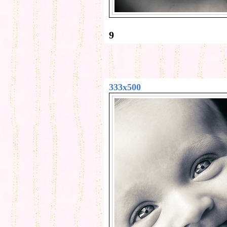
9
333x500