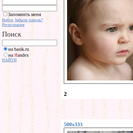
Запомнить меня
Войти
Забыли пароль?
Регистрация
Поиск
на basik.ru
на
Я
andex
НАЙТИ
2
500x333