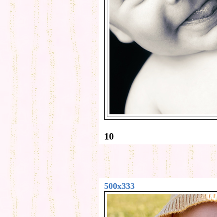
10
500x333