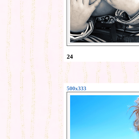
24
500x333