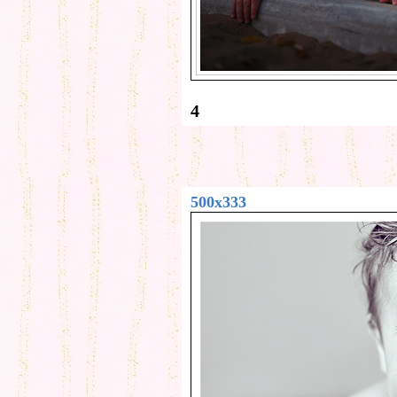
4
500x333