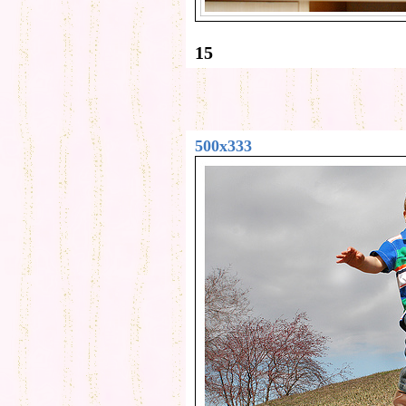
15
500x333